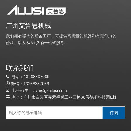
广州艾鲁思机械
我们拥有强大的后备工厂，可提供高质量的机器和有竞争力的
价格，以及从A到Z的一站式服务。
联系我们
电话：13268337069


微信：
13
268337069
电子邮件：
a
va@gzailusi.com

地址：广州市白云区嘉禾望岗工业三路38号德汇科技园E栋

订阅