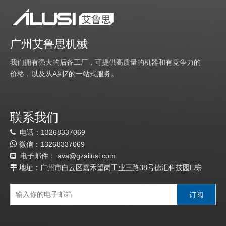
广州艾鲁思机械
我们拥有强大的后备工厂，可提供高质量的机器和有竞争力的
价格，以及从A到Z的一站式服务。
联系我们
电话：13268337069


微信：
13
268337069
电子邮件：
a
va@gzailusi.com

地址：广州市白云区嘉禾望岗工业三路38号德汇科技园E栋

订阅