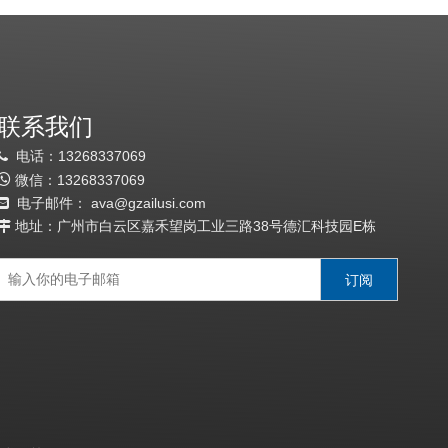
联系我们
电话：13268337069


微信：
13
268337069
电子邮件：
a
va@gzailusi.com

地址：广州市白云区嘉禾望岗工业三路38号德汇科技园E栋

订阅